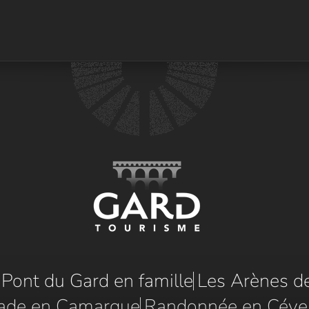
e Pont du Gard en famille
Les Arènes d
ade en Camargue
Randonnée en Céve