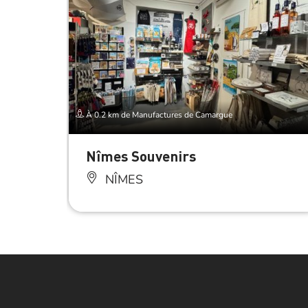
À 0.2 km de Manufactures de Camargue
Nîmes Souvenirs
NÎMES