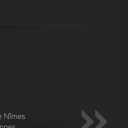
e Nîmes
nnes