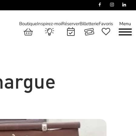
Boutique
Inspirez-moi
Réserver
Billetterie
Favoris
Menu
margue