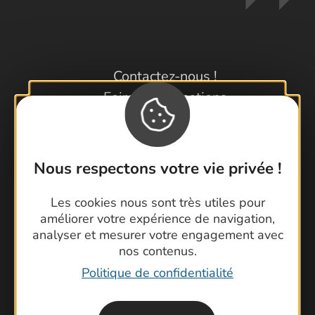
Contactez-nous !
Foire aux questions
Brochures
Cartoguides et Topoguides
Latitude Gard
Nous respectons votre vie privée !
Les cookies nous sont très utiles pour
améliorer votre expérience de navigation,
analyser et mesurer votre engagement avec
nos contenus.
Politique de confidentialité