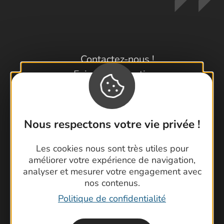
Contactez-nous !
Foire aux questions
Brochures
Cartoguides et Topoguides
Latitude Gard
Nous respectons votre vie privée !
Les cookies nous sont très utiles pour
améliorer votre expérience de navigation,
analyser et mesurer votre engagement avec
nos contenus.
Politique de confidentialité