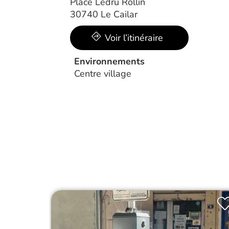
Place Ledru Rollin
30740 Le Cailar
Voir l’itinéraire
Environnements
Centre village