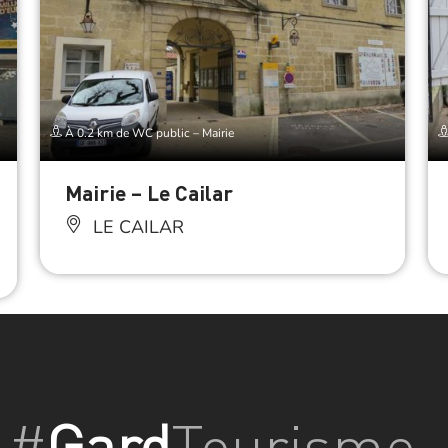
À 0.2 km de WC public – Mairie
Mairie – Le Cailar
LE CAILAR
#
Gard
Tourisme