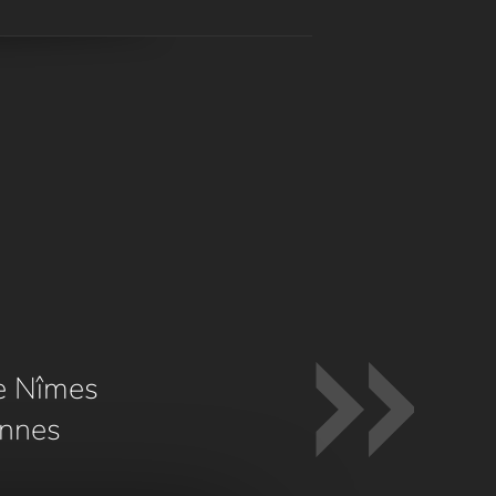
e Nîmes
nnes