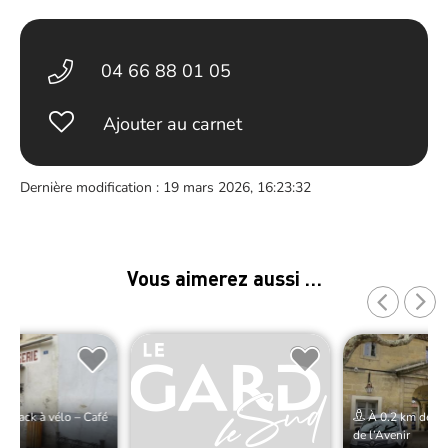
04 66 88 01 05
Ajouter au carnet
Dernière modification : 19 mars 2026, 16:23:32
Vous aimerez aussi …
e Rack à vélo – Café
À 0.2 km de Rac
de l’Avenir