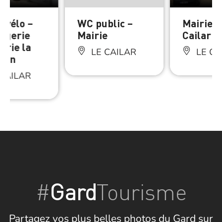
à vélo –
WC public –
Mairie –
ngerie
Mairie
Cailar
erie la
LE CAILAR
LE CA
tion
CAILAR
#
Gard
Tourisme
Partagez vos plus belles photos du Gard sur