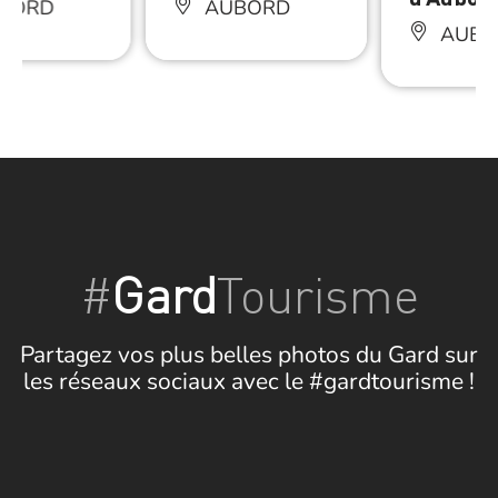
BORD
AUBORD
AUBO
#
Gard
Tourisme
Partagez vos plus belles photos du Gard sur
les réseaux sociaux avec le #gardtourisme !