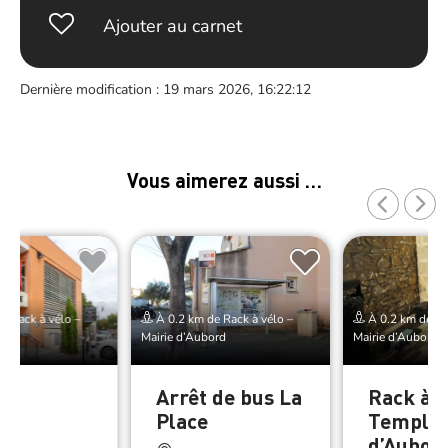
Ajouter au carnet
Dernière modification : 19 mars 2026, 16:22:12
Vous aimerez aussi …
e Rack à vélo –
À 0.2 km de Rack à vélo –
À 0.2 km de Ra
ord
Mairie d’Aubord
Mairie d’Aubord
e –
Arrêt de bus La
Rack à v
rd
Place
Temple
d’Aubor