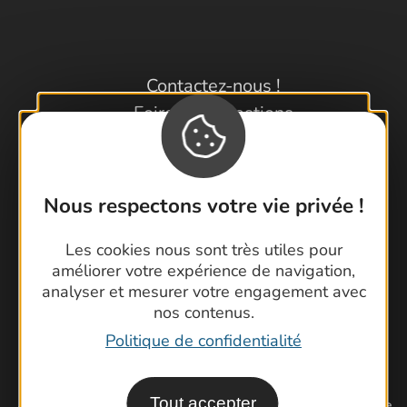
Contactez-nous !
Foire aux questions
Brochures
Cartoguides et Topoguides
Latitude Gard
Nous respectons votre vie privée !
Les cookies nous sont très utiles pour
améliorer votre expérience de navigation,
analyser et mesurer votre engagement avec
nos contenus.
Politique de confidentialité
Tout accepter