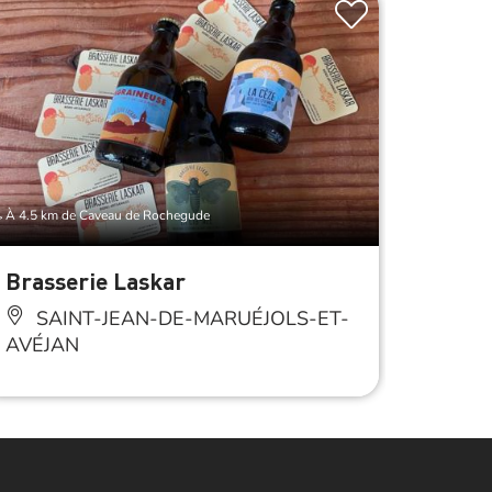
À 4.5 km de Caveau de Rochegude
À 4.5 km 
Brasserie Laskar
Beesa
SAINT-JEAN-DE-MARUÉJOLS-ET-
SA
AVÉJAN
Anima