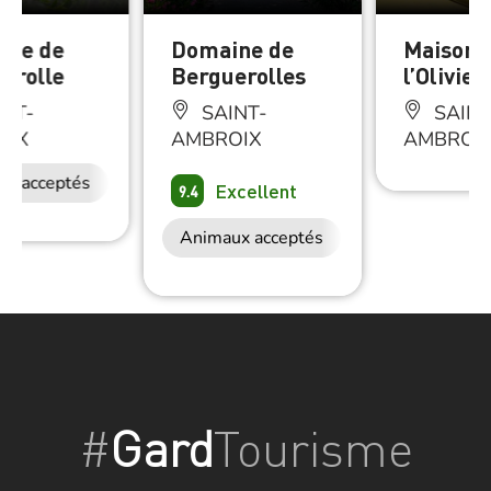
rme de
Domaine de
Maison 
erolle
Berguerolles
l’Olivier
NT-
SAINT-
SAINT
OIX
AMBROIX
AMBROI
ux acceptés
Excellent
9.4
Animaux acceptés
Restauration
#
Gard
Tourisme