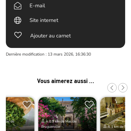
E-mail
Site internet
Ajouter au carnet
Dernière modification : 13 mars 2026, 16:36:30
Vous aimerez aussi …
de Mas de
À 0.9 km de Mas de
Bruguerolle
À 1 km de Mas 