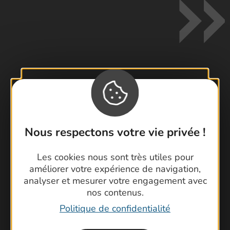
Contactez-nous !
Foire aux questions
Brochures
Nous respectons votre vie privée !
Cartoguides et Topoguides
Latitude Gard
Les cookies nous sont très utiles pour
améliorer votre expérience de navigation,
analyser et mesurer votre engagement avec
nos contenus.
Politique de confidentialité