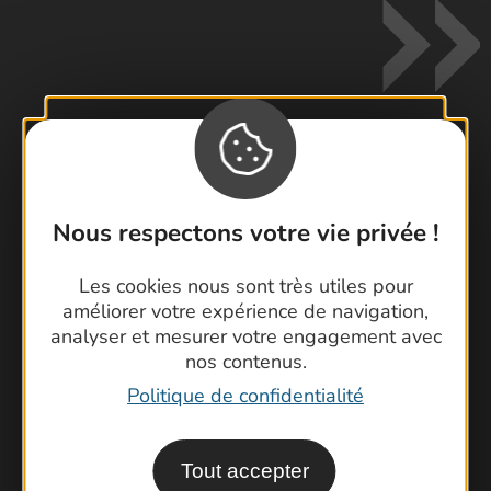
Contactez-nous !
Foire aux questions
Nous respectons votre vie privée !
Brochures
Les cookies nous sont très utiles pour
Cartoguides et Topoguides
améliorer votre expérience de navigation,
Latitude Gard
analyser et mesurer votre engagement avec
nos contenus.
Politique de confidentialité
Tout accepter