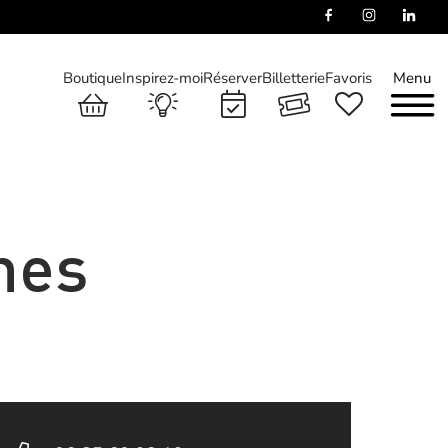
Boutique
Inspirez-moi
Réserver
Billetterie
Favoris
Menu
nes