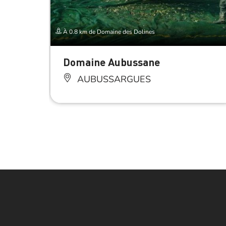
À 0.8 km de Domaine des Dolines
Domaine Aubussane
AUBUSSARGUES