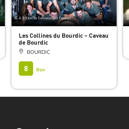
À 2.5 km de Domaine des Dolines
Les Collines du Bourdic – Caveau
de Bourdic
BOURDIC
8
Bon