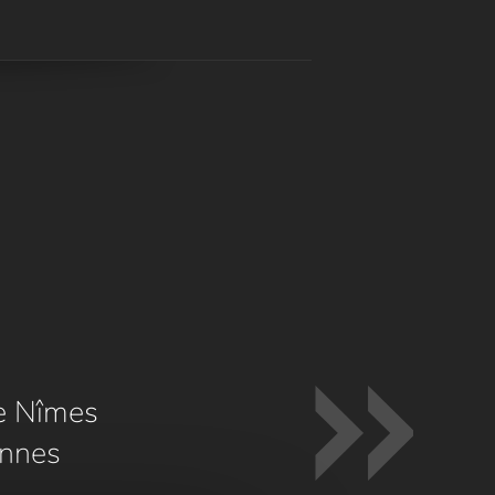
e Nîmes
nnes