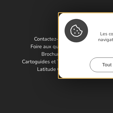
Les co
Contactez-nous !
naviga
Foire aux questions
Brochures
Cartoguides et Topoguides
Tout 
Latitude Gard