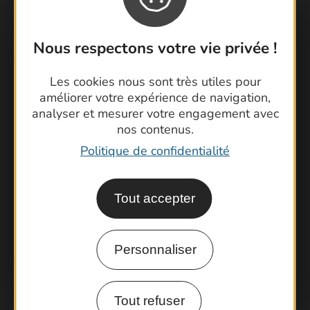
Nous respectons votre vie privée !
Contactez-nous !
Les cookies nous sont très utiles pour
améliorer votre expérience de navigation,
Foire aux questions
analyser et mesurer votre engagement avec
Brochures
nos contenus.
Cartoguides et Topoguides
Politique de confidentialité
Latitude Gard
Tout accepter
Personnaliser
Tout refuser