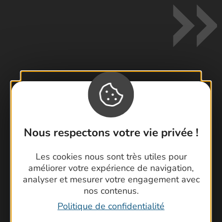
Contactez-nous !
Foire aux questions
Brochures
Nous respectons votre vie privée !
Cartoguides et Topoguides
Latitude Gard
Les cookies nous sont très utiles pour
améliorer votre expérience de navigation,
analyser et mesurer votre engagement avec
nos contenus.
Politique de confidentialité