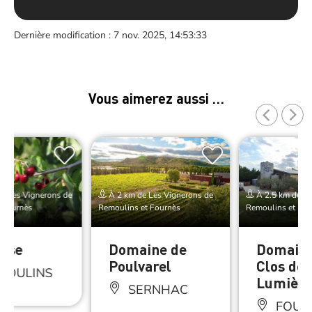
Dernière modification : 7 nov. 2025, 14:53:33
Vous aimerez aussi …
e Les Vignerons de
À 2 km de Les Vignerons de
À 2.5 km de Le
 Fournès
Remoulins et Fournès
Remoulins et Fou
rise
Domaine de
Domaine
Poulvarel
Clos des
MOULINS
Lumière
SERNHAC
FOUR