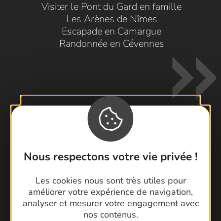
Visiter le Pont du Gard en famille
Les Arènes de Nîmes
Escapade en Camargue
Randonnée en Cévennes
Contactez-nous !
Nous respectons votre vie privée !
Foire aux questions
Brochures
Les cookies nous sont très utiles pour
Cartoguides et Topoguides
améliorer votre expérience de navigation,
analyser et mesurer votre engagement avec
Latitude Gard
nos contenus.