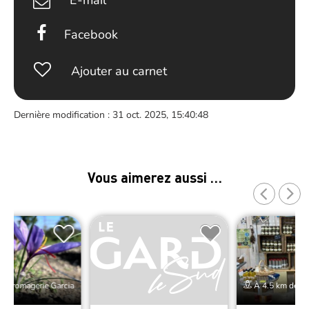
E-mail
Facebook
Ajouter au carnet
Dernière modification : 31 oct. 2025, 15:40:48
Vous aimerez aussi …
e Fromagerie Garcia
À 4.5 km de Fr