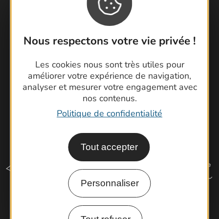
Foire aux questions
Brochures
Cartoguides et Topoguides
Nous respectons votre vie privée !
Latitude Gard
Les cookies nous sont très utiles pour
améliorer votre expérience de navigation,
analyser et mesurer votre engagement avec
nos contenus.
Politique de confidentialité
Tout accepter
Personnaliser
Comment venir ?