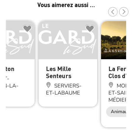
Vous aimerez aussi …
À 6.5 km de Sa
laton
Les Mille
La Ferm
Senteurs
Clos d’U
NT-
IN-LA-
SERVIERS-
MONT
IE
ET-LABAUME
ET-SAINT
MÉDIERS
Animaux 