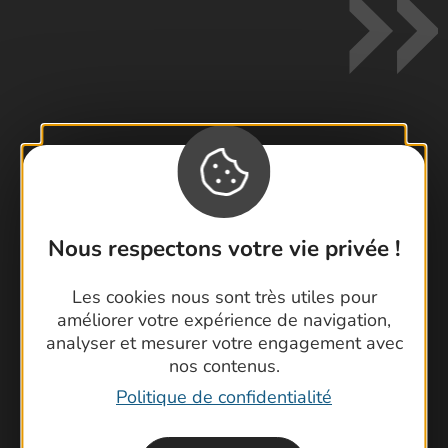
Contactez-nous !
Foire aux questions
Brochures
Nous respectons votre vie privée !
Cartoguides et Topoguides
Latitude Gard
Les cookies nous sont très utiles pour
améliorer votre expérience de navigation,
analyser et mesurer votre engagement avec
nos contenus.
Politique de confidentialité