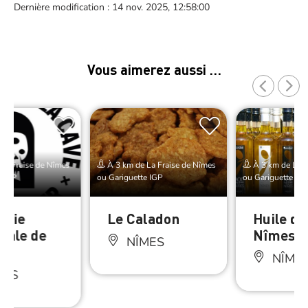
Dernière modification : 14 nov. 2025, 12:58:00
Vous aimerez aussi …
La Fraise de Nîmes
À 3 km de La Fraise de Nîmes
À 3 km de La F
e IGP
ou Gariguette IGP
ou Gariguette IG
erie
Le Caladon
Huile d’
anale de
Nîmes
NÎMES
ve
NÎME
MES