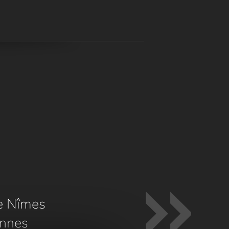
e Nîmes
nnes