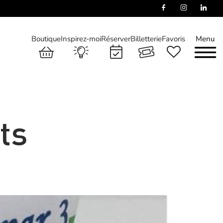
Boutique
Inspirez-moi
Réserver
Billetterie
Favoris
Menu
ts