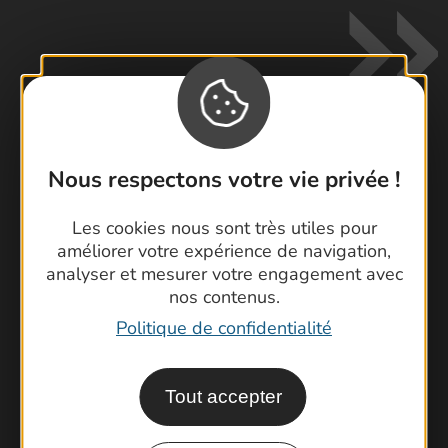
Nous respectons votre vie privée !
Contactez-nous !
Foire aux questions
Les cookies nous sont très utiles pour
Brochures
améliorer votre expérience de navigation,
analyser et mesurer votre engagement avec
Cartoguides et Topoguides
nos contenus.
Latitude Gard
Politique de confidentialité
Tout accepter