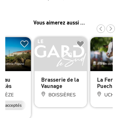
Vous aimerez aussi …
e Cidrerie Pépine
À 3 km de Cidr
veau
Brasserie de la
La Ferm
aclès
Vaunage
Puech C
RGÈZE
BOISSIÈRES
UCHA
ux acceptés