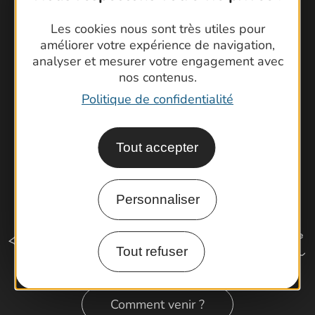
Foire aux questions
Les cookies nous sont très utiles pour
Brochures
améliorer votre expérience de navigation,
Cartoguides et Topoguides
analyser et mesurer votre engagement avec
Latitude Gard
nos contenus.
Politique de confidentialité
Tout accepter
Personnaliser
Tout refuser
Comment venir ?