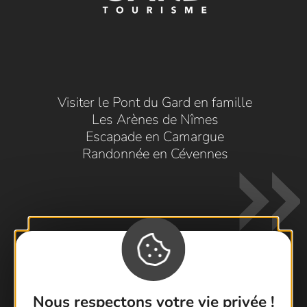
Visiter le Pont du Gard en famille
Les Arènes de Nîmes
Escapade en Camargue
Randonnée en Cévennes
Contactez-nous !
Nous respectons votre vie privée !