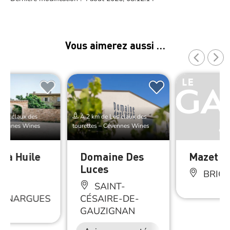
Vous aimerez aussi …
Les claux des
À 2 km de Les claux des
Cévennes Wines
tourettes – Cévennes Wines
n à Huile
Domaine Des
Mazet L’
is
Luces
BRIG
SAINT-
IGNARGUES
CÉSAIRE-DE-
GAUZIGNAN