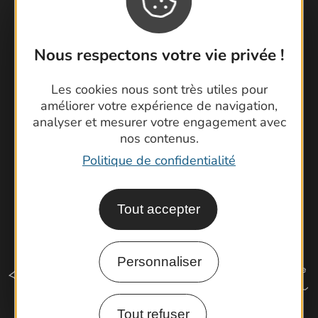
Contactez-nous !
Foire aux questions
Nous respectons votre vie privée !
Brochures
Cartoguides et Topoguides
Les cookies nous sont très utiles pour
Latitude Gard
améliorer votre expérience de navigation,
analyser et mesurer votre engagement avec
nos contenus.
Politique de confidentialité
Tout accepter
Personnaliser
Tout refuser