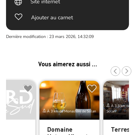
Site internet
Ajouter au carnet
Dernière modification : 23 mars 2026, 14:32:09
Vous aimerez aussi …
À 3.5 km de Mo
À 3 km de Monastère de Solan
Solan
e
Domaine
Terres d