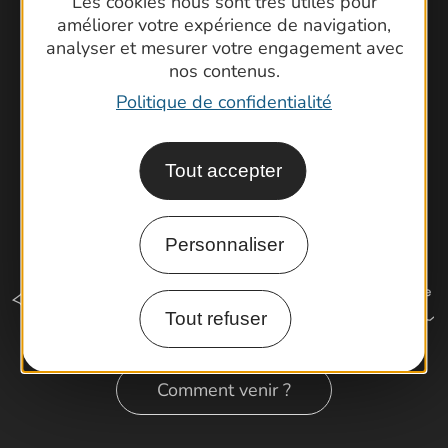
Brochures
Les cookies nous sont très utiles pour
améliorer votre expérience de navigation,
Cartoguides et Topoguides
analyser et mesurer votre engagement avec
Latitude Gard
nos contenus.
Politique de confidentialité
Tout accepter
Personnaliser
Tout refuser
Comment venir ?