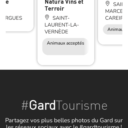
ette
Natura Vins et
SAINT
Terroir
MARCEL-
LARGUES
SAINT-
CAREIRE
LAURENT-LA-
Animaux 
VERNÈDE
Animaux acceptés
Accès Internet
Wifi
#
Gard
Tourisme
Partagez vos plus belles photos du Gard sur
les réseaux sociaux avec le #gardtourisme !