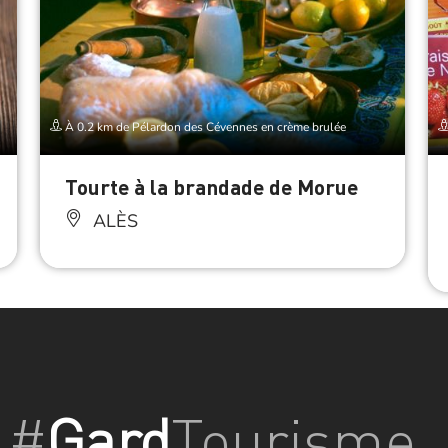
À 0.2 km de Pélardon des Cévennes en crème brulée
Tourte à la brandade de Morue
ALÈS
#
Gard
Tourisme