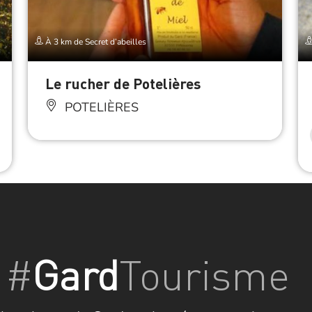
À 3 km de Secret d’abeilles
Le rucher de Potelières
POTELIÈRES
#
Gard
Tourisme