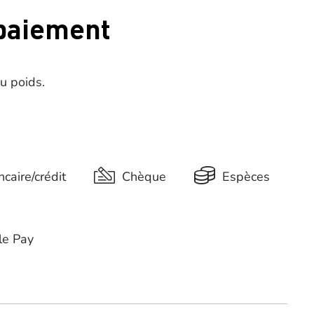
 paiement
du poids.
caire/crédit
Chèque
Espèces
le Pay