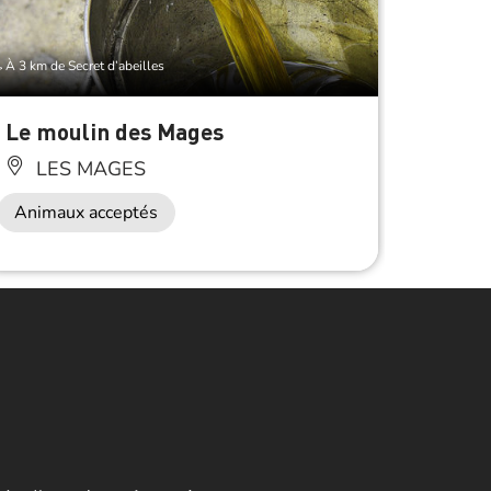
À 3 km de Secret d’abeilles
À 3.5 km d
Le moulin des Mages
Mas d
LES MAGES
SA
Animaux acceptés
Anima