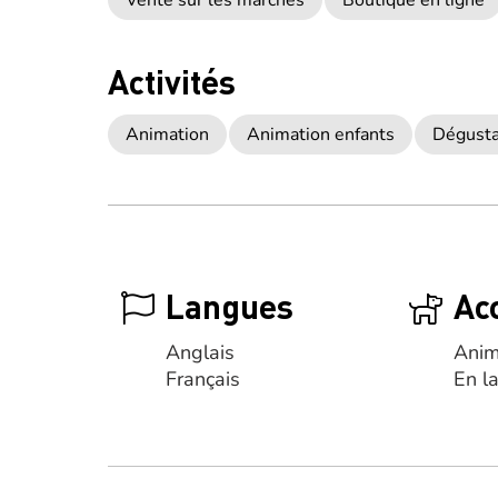
Vente sur les marchés
Boutique en ligne
Activités
Animation
Animation enfants
Dégusta
Langues
Ac
Anglais
Anim
Français
En la