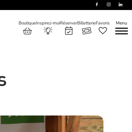
Boutique
Inspirez-moi
Réserver
Billetterie
Favoris
Menu
s