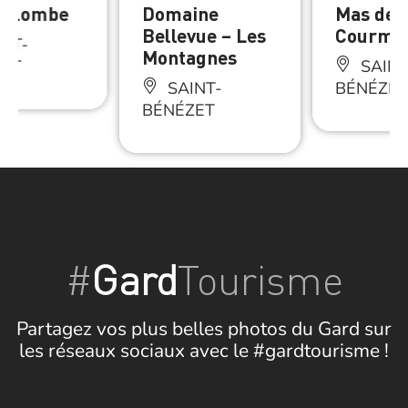
Colombe
Domaine
Mas de l
Bellevue – Les
Courme
NT-
Montagnes
ZET
SAINT
SAINT-
BÉNÉZET
BÉNÉZET
#
Gard
Tourisme
Partagez vos plus belles photos du Gard sur
les réseaux sociaux avec le #gardtourisme !