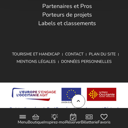
Partenaires et Pros
Porteurs de projets
Labels et classements
TOURISME ET HANDICAP
CONTACT
PLAN DU SITE
MENTIONS LÉGALES
DONNÉES PERSONNELLES
Projet cofinancé par le Fond Européen de Développement Régional
Menu
Boutique
Inspirez-moi
Réserver
Billetterie
Favoris