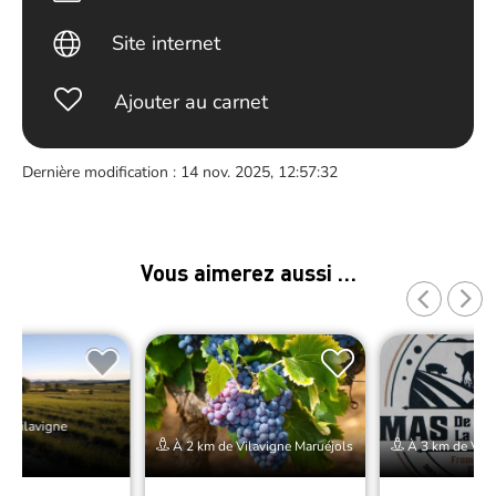
Site internet
Ajouter au carnet
Dernière modification : 14 nov. 2025, 12:57:32
Vous aimerez aussi …
e Vilavigne
À 2 km de Vilavigne Maruéjols
À 3 km de Vila