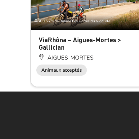
À 0.5 km de Balade Les Portes du Vidourle
ViaRhôna – Aigues-Mortes >
Gallician
AIGUES-MORTES
Animaux acceptés