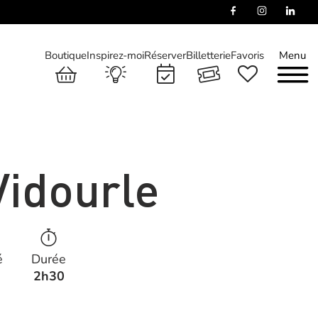
Boutique
Inspirez-moi
Réserver
Billetterie
Favoris
Menu
Vidourle
é
Durée
2h30