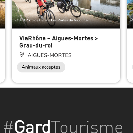
À 0.2 km de Balade Les Portes du Vidourle
ViaRhôna – Aigues-Mortes >
Grau-du-roi
AIGUES-MORTES
Animaux acceptés
#
Gard
Tourisme