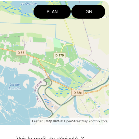
PLAN
IGN
| Map data ©
Leaflet
OpenStreetMap contributors
Voir le profil de dénivelé