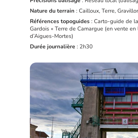
Précisions balisage
: Réseau local (balisag
Nature du terrain
: Cailloux, Terre, Gravill
Références topoguides
: Carto-guide de l
Gardois « Terre de Camargue (en vente en l
d’Aigues-Mortes)
Durée journalière
: 2h30