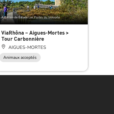
À 0.4 km de Balade Les Portes du Vidourle
ViaRhôna – Aigues-Mortes >
Balad
Tour Carbonnière
AI
AIGUES-MORTES
Animaux acceptés