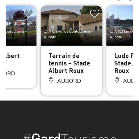
de Boulodrome –
À 0.2 km de Boulodrome –
À 0.3 km de B
Aubord
Aubord
 Albert
Terrain de
Ludo Pa
tennis – Stade
Stade Al
Albert Roux
Roux
BORD
AUBORD
AUBO
#
Gard
Tourisme