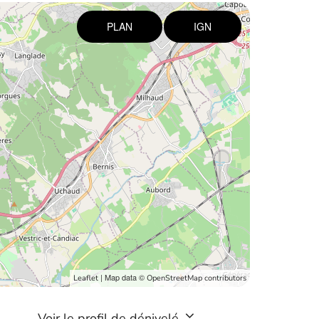
PLAN
IGN
| Map data ©
Leaflet
OpenStreetMap contributors
Voir le profil de dénivelé