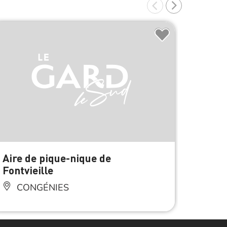
Aire de pique-nique de
Senti
Fontvieille
Garr
CONGÉNIES
CO