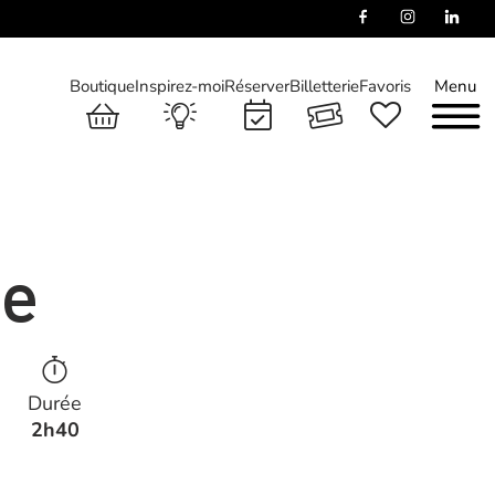
Boutique
Inspirez-moi
Réserver
Billetterie
Favoris
Menu
ée
Durée
2h40