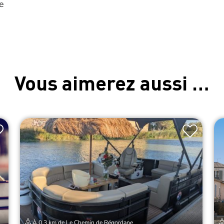
e
Vous aimerez aussi …
À 0.3 km de Le Chemin de Régordane