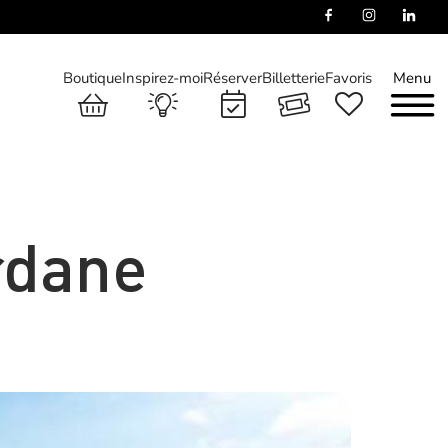
Boutique
Inspirez-moi
Réserver
Billetterie
Favoris
Menu
rdane