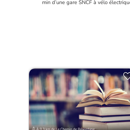
min d’une gare SNCF à vélo électriqu
À 0.3 km de Le Chemin de Régordane