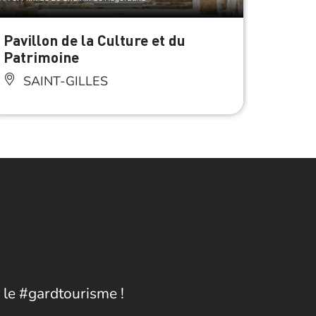
Pavillon de la Culture et du
GR® C
Patrimoine
Compo
Vauve
SAINT-GILLES
SAI
 le #gardtourisme !