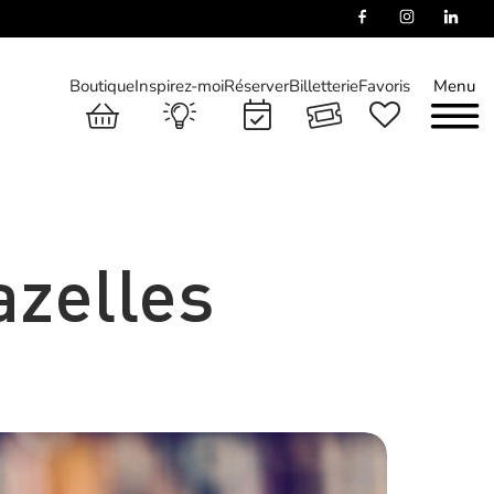
Boutique
Inspirez-moi
Réserver
Billetterie
Favoris
Menu
azelles