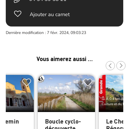
Ajouter au carnet
Dernière modification : 7 févr. 2024, 09:03:23
Vous aimerez aussi …
À 0.4 km de Pav
Culture et du Pat
Chemin
Boucle cyclo-
Le Chem
int
découverte
Régorda