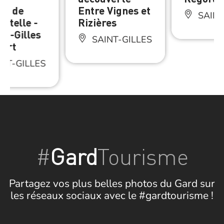
es de
Entre Vignes et
SAINT
stelle -
Rizières
nt-Gilles
SAINT-GILLES
vert
NT-GILLES
#
Gard
Tourisme
Partagez vos plus belles photos du Gard sur
les réseaux sociaux avec le #gardtourisme !