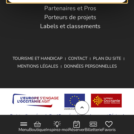
Partenaires et Pros
Porteurs de projets
Labels et classements
TOURISME ET HANDICAP
CONTACT
PLAN DU SITE
MENTIONS LÉGALES
DONNÉES PERSONNELLES
Projet cofinancé par le Fond Européen de Développement Régional
Menu
Boutique
Inspirez-moi
Réserver
Billetterie
Favoris