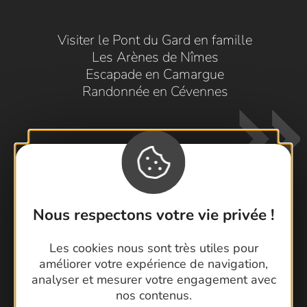
Visiter le Pont du Gard en famille
Les Arènes de Nîmes
Escapade en Camargue
Randonnée en Cévennes
Nous respectons votre vie privée !
Contactez-nous !
Les cookies nous sont très utiles pour
Foire aux questions
améliorer votre expérience de navigation,
Brochures
analyser et mesurer votre engagement avec
Cartoguides et Topoguides
nos contenus.