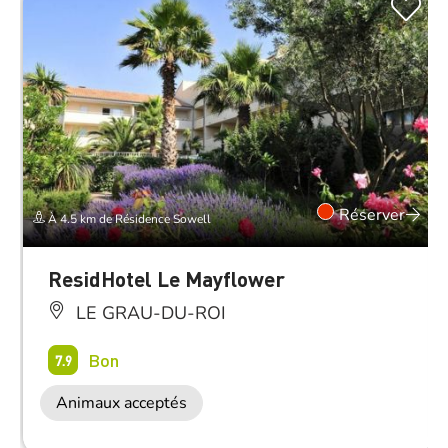
Réserver
À 4.5 km de Résidence Sowell
ResidHotel Le Mayflower
LE GRAU-DU-ROI
Bon
7.9
Animaux acceptés