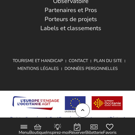
Observatoire
Partenaires et Pros
Porteurs de projets
Labels et classements
TOURISME ET HANDICAP
CONTACT
PLAN DU SITE
MENTIONS LÉGALES
DONNÉES PERSONNELLES
Projet cofinancé par le Fond Européen de Développement Régional
Menu
Boutique
Inspirez-moi
Réserver
Billetterie
Favoris