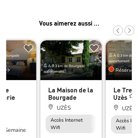
Vous aimerez aussi …
de Bourgade
À 0.3 km de B
appartement
À 0.3 km de Bourgade
er
Réserver
appartement
tite
La Maison de la
Le Trent
llerie
Bourgade
Uzès
UZÈS
UZÈS
ÈS
Accès Internet
Accès Int
Wifi
Wifi
/
Semaine