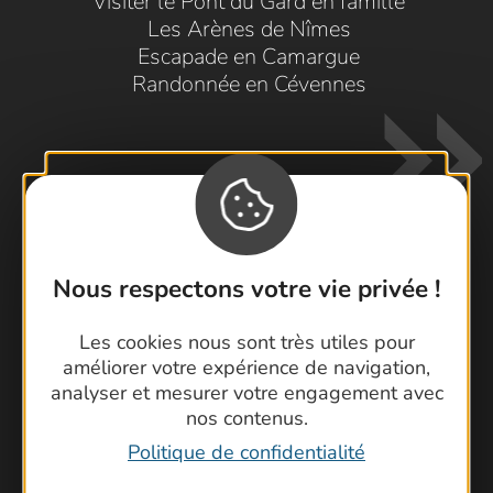
Visiter le Pont du Gard en famille
Les Arènes de Nîmes
Escapade en Camargue
Randonnée en Cévennes
Nous respectons votre vie privée !
Contactez-nous !
Les cookies nous sont très utiles pour
Foire aux questions
améliorer votre expérience de navigation,
Brochures
analyser et mesurer votre engagement avec
Cartoguides et Topoguides
nos contenus.
Latitude Gard
Politique de confidentialité