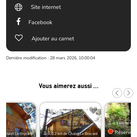
Site internet
Facebook
Ajouter au carnet
Dernière modification : 28 mars 2026, 10:00:04
Vous aimerez aussi …
À 1 km de Chal
Réserver
e Chalet Le Brocard
À 0.2 km de Chalet Le Brocard