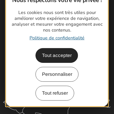
Nous respectons votre vie privée !
Contactez-nous !
Les cookies nous sont très utiles pour
Foire aux questions
améliorer votre expérience de navigation,
analyser et mesurer votre engagement avec
Brochures
nos contenus.
Cartoguides et Topoguides
Politique de confidentialité
Latitude Gard
Tout accepter
Personnaliser
Tout refuser