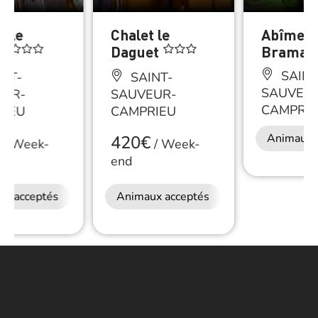
t Le
Chalet le
Abîme d
e
Daguet
Bramab
SAINT
NT-
SAINT-
SAUVEU
EUR-
SAUVEUR-
CAMPRIE
RIEU
CAMPRIEU
Animaux 
420€
/
Week-
/
Week-
end
ux acceptés
Animaux acceptés