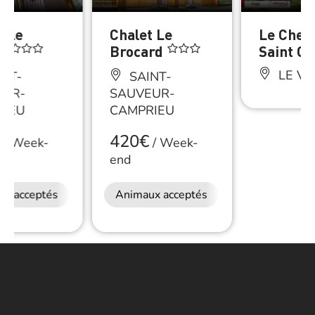
t Le
Chalet Le
Le Chem
e
Brocard
Saint G
LE VI
NT-
SAINT-
EUR-
SAUVEUR-
RIEU
CAMPRIEU
420€
/
Week-
/
Week-
end
ux acceptés
Animaux acceptés