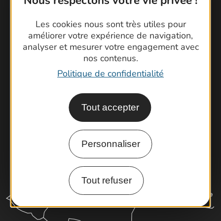
Nous respectons votre vie privée !
Contactez-nous !
Les cookies nous sont très utiles pour
Foire aux questions
améliorer votre expérience de navigation,
analyser et mesurer votre engagement avec
Brochures
nos contenus.
Cartoguides et Topoguides
Politique de confidentialité
Latitude Gard
Tout accepter
Personnaliser
Tout refuser