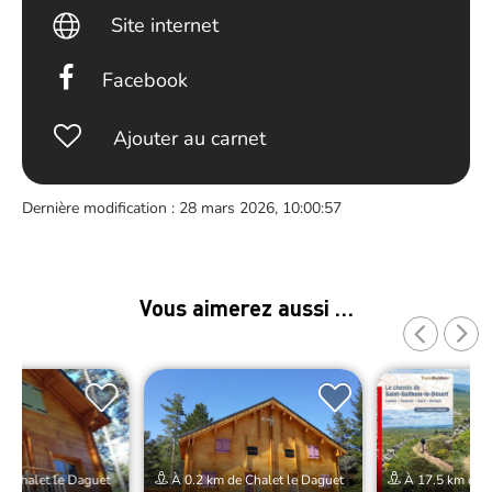
Site internet
Facebook
Ajouter au carnet
Dernière modification : 28 mars 2026, 10:00:57
Vous aimerez aussi …
e Chalet le Daguet
À 0.2 km de Chalet le Daguet
À 17.5 km de C