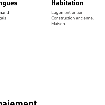
ngues
Habitation
mand
Logement entier.
çais
Construction ancienne.
Maison.
 paiement