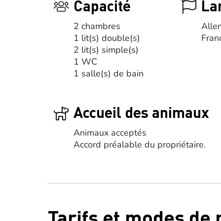
Capacité
La
2 chambres
Alle
1 lit(s) double(s)
Fran
2 lit(s) simple(s)
1 WC
1 salle(s) de bain
Accueil des animaux
Animaux acceptés
Accord préalable du propriétaire.
Tarifs et modes de