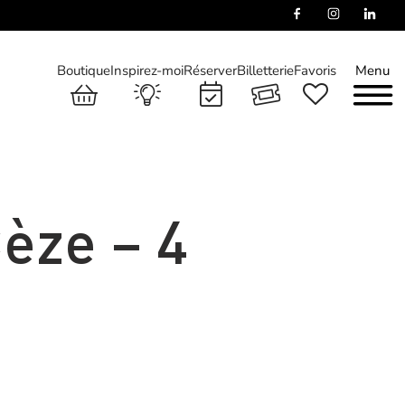
Boutique
Inspirez-moi
Réserver
Billetterie
Favoris
Menu
èze – 4