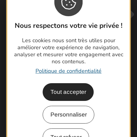
Nous respectons votre vie privée !
Les cookies nous sont très utiles pour
améliorer votre expérience de navigation,
analyser et mesurer votre engagement avec
Contactez-nous !
nos contenus.
Foire aux questions
Politique de confidentialité
Brochures
Cartoguides et Topoguides
Tout accepter
Latitude Gard
Personnaliser