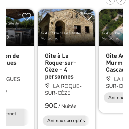
e Le Gîte de
À 0.7 km de Le Gîte de
À 0.8 km de Le
er
Montagnac
Montagnac
ison de
Gîte à La
Gîte Au
rgues
Roque-sur-
Murmur
Cèze – 4
Cascade
personnes
ARGUES
LA R
LA ROQUE-
SUR-CÈZ
€
/
SUR-CÈZE
Animaux 
ne
90€
/
Nuitée
Internet
Animaux acceptés