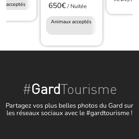
650€
ux acceptés
/
Nuitée
Animaux acceptés
Accès Internet
Wifi
#
Gard
Tourisme
Partagez vos plus belles photos du Gard sur
les réseaux sociaux avec le #gardtourisme !