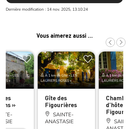
Dernière modification : 14 nov. 2025, 13:10:24
Vous aimerez aussi …
e Gîte « LES
À 1 km de Gîte « LES
À 1 km de Gîte
OSES »
LAURIERS ROSES »
LAURIERS ROSES
 Les
Gîte des
Chambr
ins »
Figourières
d’hôtes 
Figouri
NTE-
SAINTE-
ASIE
ANASTASIE
SAINT
ANASTAS