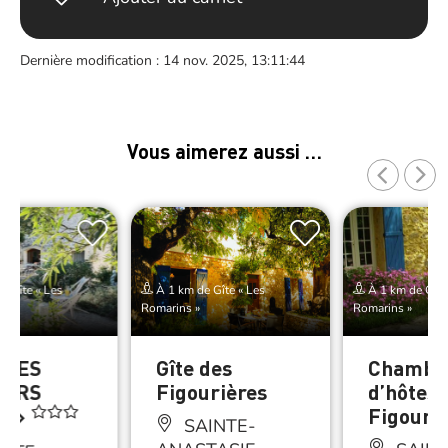
Dernière modification : 14 nov. 2025, 13:11:44
Vous aimerez aussi …
e Gîte « Les
À 1 km de Gîte « Les
À 1 km de Gîte
Romarins »
Romarins »
« LES
Gîte des
Chambr
IERS
Figourières
d’hôtes 
S »
Figouri
SAINTE-