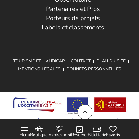
Partenaires et Pros
Porteurs de projets
Labels et classements
TOURISME ET HANDICAP
CONTACT
PLAN DU SITE
MENTIONS LÉGALES
DONNÉES PERSONNELLES
Projet cofinancé par le Fond Européen de Développement Régional
Menu
Boutique
Inspirez-moi
Réserver
Billetterie
Favoris