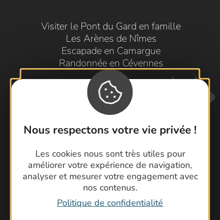
Visiter le Pont du Gard en famille
Les Arènes de Nîmes
Escapade en Camargue
Randonnée en Cévennes
Nous respectons votre vie privée !
Les cookies nous sont très utiles pour
Contactez-nous !
améliorer votre expérience de navigation,
analyser et mesurer votre engagement avec
Foire aux questions
nos contenus.
Brochures
Politique de confidentialité
Cartoguides et Topoguides