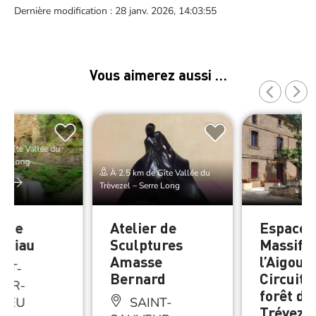
Dernière modification : 28 janv. 2026, 14:03:55
Vous aimerez aussi …
e Gîte Vallée du
rre Long
À 2.5 km de Gîte Vallée du
er
Trèvezel – Serre Long
 de
Atelier de
Espace 
abiau
Sculptures
Massif d
Amasse
l’Aigoual
NT-
Bernard
Circuit 6
EUR-
forêt du
RIEU
SAINT-
Tréveze