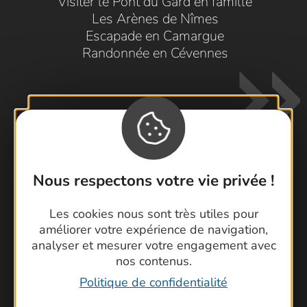
Visiter le Pont du Gard en famille
Les Arènes de Nîmes
Escapade en Camargue
Randonnée en Cévennes
Nous respectons votre vie privée !
Contactez-nous !
Les cookies nous sont très utiles pour
Foire aux questions
améliorer votre expérience de navigation,
Brochures
analyser et mesurer votre engagement avec
Cartoguides et Topoguides
nos contenus.
Latitude Gard
Politique de confidentialité