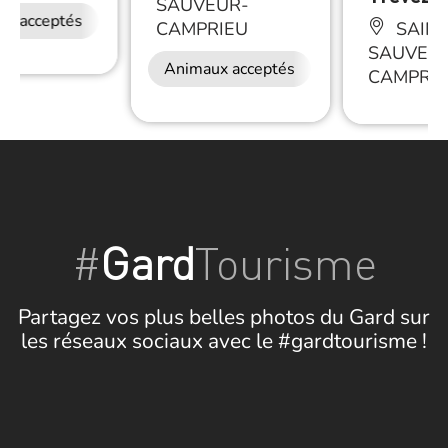
SAUVEUR-
ux acceptés
Restauration
CAMPRIEU
SAINT
SAUVEU
Animaux acceptés
CAMPRIE
#
Gard
Tourisme
Partagez vos plus belles photos du Gard sur
les réseaux sociaux avec le #gardtourisme !