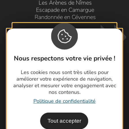
Les Arènes de Nîmes
Escapade en Camargue
Randonnée en Cévennes
Nous respectons votre vie privée !
Les cookies nous sont très utiles pour
Contactez-nous !
améliorer votre expérience de navigation,
Foire aux questions
analyser et mesurer votre engagement avec
nos contenus.
Brochures
Politique de confidentialité
Cartoguides et Topoguides
Latitude Gard
Tout accepter