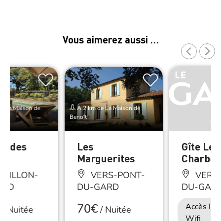
Vous aimerez aussi …
e La Maison de
À 2 km de La Maison de
Benoît
de des
Les
Gîte Les
rs
Marguerites
Charbon
TILLON-
VERS-PONT-
VERS-
ARD
DU-GARD
DU-GAR
70€
Accès Int
/
Nuitée
/
Nuitée
Wifi