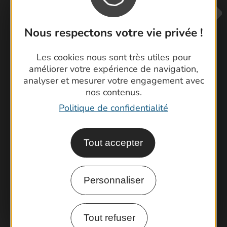
Nous respectons votre vie privée !
Les cookies nous sont très utiles pour
améliorer votre expérience de navigation,
analyser et mesurer votre engagement avec
Contactez-nous !
nos contenus.
Foire aux questions
Politique de confidentialité
Brochures
Cartoguides et Topoguides
Latitude Gard
Tout accepter
Personnaliser
Tout refuser