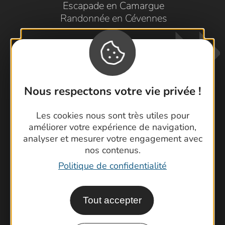
Escapade en Camargue
Randonnée en Cévennes
Nous respectons votre vie privée !
Les cookies nous sont très utiles pour
Contactez-nous !
améliorer votre expérience de navigation,
Foire aux questions
analyser et mesurer votre engagement avec
nos contenus.
Brochures
Politique de confidentialité
Cartoguides et Topoguides
Latitude Gard
Tout accepter