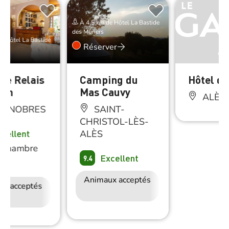
À 4.5 km de Hôtel La Bastide
des Mûriers
e Hôtel La Bastide
Réserver
 Le Relais
Camping du
Hôtel de
sin
Mas Cauvy
ALÈS
ZÉNOBRES
SAINT-
CHRISTOL-LÈS-
xcellent
ALÈS
Chambre
Excellent
9.4
e
Animaux acceptés
Accès Internet
ux acceptés
Accès Internet
Wifi
Wifi