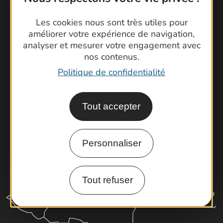
Contactez-nous !
Les cookies nous sont très utiles pour
Foire aux questions
améliorer votre expérience de navigation,
analyser et mesurer votre engagement avec
Brochures
nos contenus.
Cartoguides et Topoguides
Politique de confidentialité
Latitude Gard
Tout accepter
Personnaliser
Tout refuser