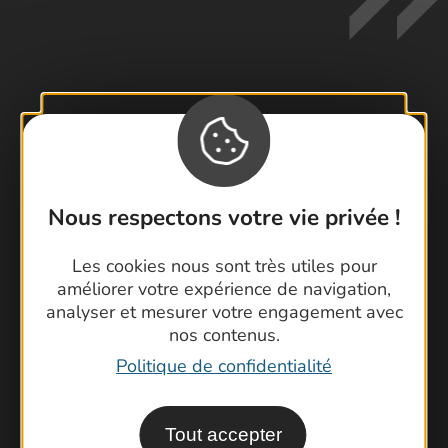
Contactez-nous !
Foire aux questions
Brochures
Nous respectons votre vie privée !
Cartoguides et Topoguides
Latitude Gard
Les cookies nous sont très utiles pour
améliorer votre expérience de navigation,
analyser et mesurer votre engagement avec
nos contenus.
Politique de confidentialité
Tout accepter