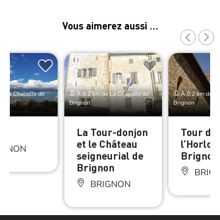
Vous aimerez aussi …
e La Chapelle de
À 0.2 km de La Chapelle de
À 0.2 km de La
Brignon
Brignon
on
La Tour-donjon
Tour de
et le Château
l’Horlog
IGNON
seigneurial de
Brignon
Brignon
BRIG
BRIGNON