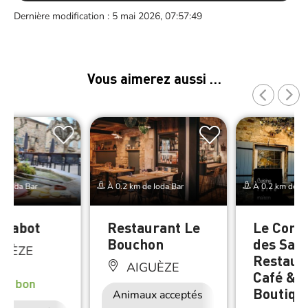
Dernière modification : 5 mai 2026, 07:57:49
Vous aimerez aussi …
e Ioda Bar
À 0.2 km de Ioda Bar
À 0.2 km de Io
Chabot
Restaurant Le
Le Comp
Bouchon
des Sarr
GUÈZE
Restaur
AIGUÈZE
Café &
rès bon
Boutiqu
Animaux acceptés
Accès Internet