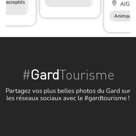
Wifi
ux acceptés
Accès Internet
Restauration
AIGU
Wifi
Animaux 
#
Gard
Tourisme
Partagez vos plus belles photos du Gard sur
les réseaux sociaux avec le #gardtourisme !