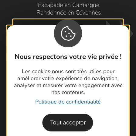
Escapade en Camargue
Randonnée en Cévennes
Nous respectons votre vie privée !
Les cookies nous sont très utiles pour
Contactez-nous !
améliorer votre expérience de navigation,
Foire aux questions
analyser et mesurer votre engagement avec
nos contenus.
Brochures
Politique de confidentialité
Cartoguides et Topoguides
Latitude Gard
Tout accepter